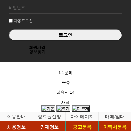
로
그
인
자동로그인
회원가입
정보찾기
1:1문의
FAQ
접속자
14
새글
이용안내
정회원신청
마이페이지
매매/임대
채용정보
인재정보
공고등록
이력서등록