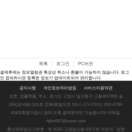
목록
로그인
PC버전
결제후에는 정보열람권 특성상 취소나 환불이 가능하지 않습니다. 로그
인 접속하시면 등록된 정보가 업데이트되어 편리합니다
공지사항
개인정보처리방침
서비스이용약관
상호: 잡플랫폼, 주소: 경기도 고양시 일산동구 고봉로678번 길
155(성석동) 101호 전화(평일오전 10시~17시까지): 010-4730-
4343(회원가입시 장애,오류,결제문의만 가능합니다) 이메일:
hjlim007@naver.com
통신판매업신고번호 : 제 2025-고양일산동-0371호 대표자 : 임현