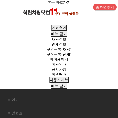
본문 바로가기
홈화면추가
메뉴열기
메뉴
닫기
채용정보
인재정보
구인등록(채용)
구직등록(인재)
마이페이지
이용안내
공지사항
학원매매
사용자메뉴
메뉴
닫기
회
원
로
그
인